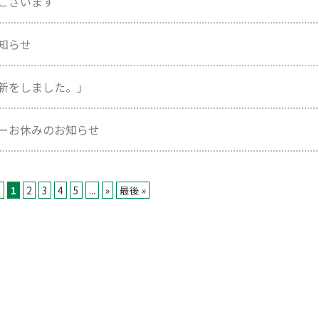
うございます
知らせ
新をしました。」
ーお休みのお知らせ
6
1
2
3
4
5
...
»
最後 »